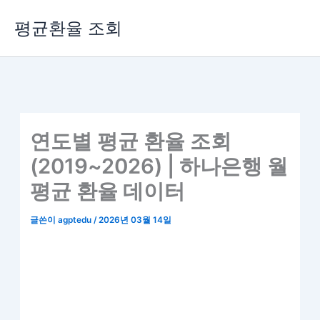
콘
평균환율 조회
텐
츠
로
건
너
뛰
기
연도별 평균 환율 조회
(2019~2026) | 하나은행 월
평균 환율 데이터
글쓴이
agptedu
/
2026년 03월 14일