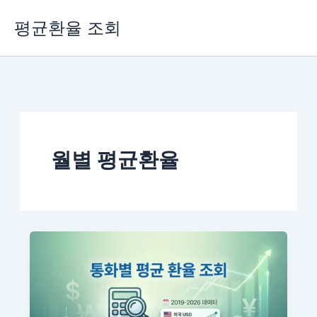
콘
평균환율 조회
텐
츠
로
건
너
뛰
기
월별 평균환율